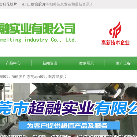
T防刮花胶片
、
APET耐磨胶片
等相关信息发布和最新资讯！
产品中心
新闻资讯
案例展示
生产设备
磨胶片
加硬胶片
东莞apet胶片
耐高温胶片