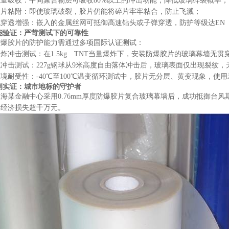
能量吸收
：中间聚合物层可吸收80%以上的冲击动能，降低玻璃碎裂概率；
破片粘附
：即使玻璃破裂，胶片仍能将碎片牢牢粘合，防止飞溅；
抗穿透增强
：嵌入的金属丝网可抵御高速钻头或子弹穿透，防护等级达EN 3
能验证：严苛测试下的可靠性
防爆胶片的防护能力需通过多项国际认证测试：
爆炸冲击测试
：在1.5kg TNT当量爆炸下，安装防爆胶片的玻璃幕墙无贯
抗冲击测试
：227g钢球从9米高度自由落体冲击后，玻璃表面仅出现裂纹，
环境耐受性
：-40℃至100℃温变循环测试中，胶片无分层、黄变现象，使用
例实证：城市地标的守护者
上海某金融中心采用0.76mm厚度防爆胶片复合玻璃幕墙后，成功抵御台
接经济损失超千万元。