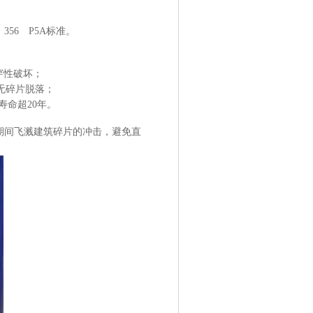
56 P5A标准。
穿性破坏；
无碎片脱落；
寿命超20年。
风期间飞溅建筑碎片的冲击，避免直