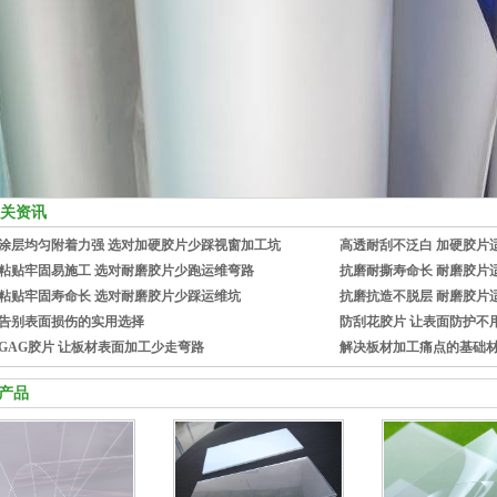
关资讯
涂层均匀附着力强 选对加硬胶片少踩视窗加工坑
高透耐刮不泛白 加硬胶片
粘贴牢固易施工 选对耐磨胶片少跑运维弯路
抗磨耐撕寿命长 耐磨胶片
粘贴牢固寿命长 选对耐磨胶片少踩运维坑
抗磨抗造不脱层 耐磨胶片
告别表面损伤的实用选择
防刮花胶片 让表面防护不
GAG胶片 让板材表面加工少走弯路
解决板材加工痛点的基础
产品