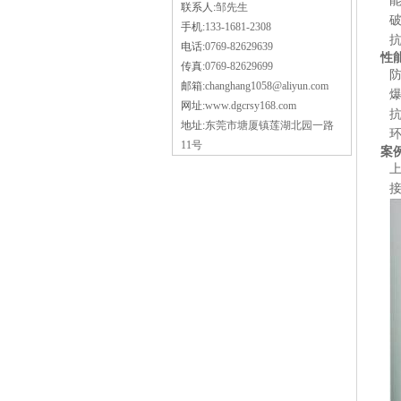
联系人:
邹先生
手机:
133-1681-2308
电话:
0769-82629639
性
传真:
0769-82629699
邮箱:
changhang1058@aliyun.com
网址:
www.dgcrsy168.com
地址:
东莞市塘厦镇莲湖北园一路
11号
案