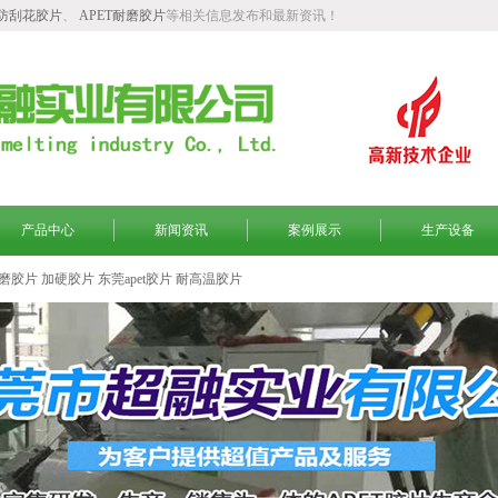
T防刮花胶片
、
APET耐磨胶片
等相关信息发布和最新资讯！
产品中心
新闻资讯
案例展示
生产设备
磨胶片
加硬胶片
东莞apet胶片
耐高温胶片