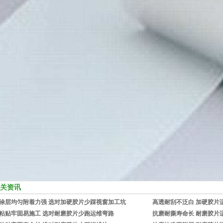
关资讯
涂层均匀附着力强 选对加硬胶片少踩视窗加工坑
高透耐刮不泛白 加硬胶片
粘贴牢固易施工 选对耐磨胶片少跑运维弯路
抗磨耐撕寿命长 耐磨胶片