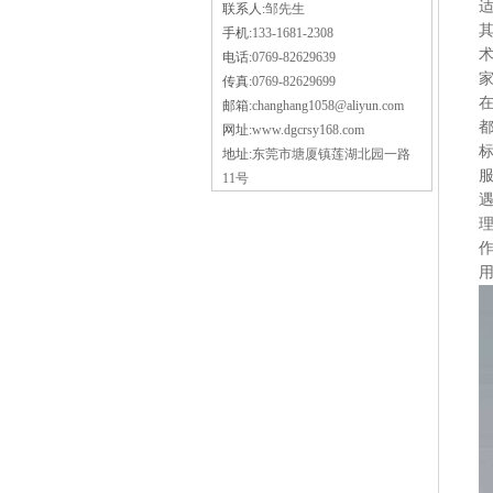
联系人:
邹先生
手机:
133-1681-2308
电话:
0769-82629639
传真:
0769-82629699
邮箱:
changhang1058@aliyun.com
网址:
www.dgcrsy168.com
地址:
东莞市塘厦镇莲湖北园一路
11号