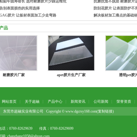
粘贴牢固寿命长 选对耐磨胶片少踩运维坑
抗磨抗造不脱层 耐磨胶片
告别表面损伤的实用选择
防刮花胶片 让表面防护不
GAG胶片 让板材表面加工少走弯路
解决板材加工痛点的基础
产品
耐磨胶片厂家
apet胶片生产厂家
透明pet胶
网站首页
关于超融
产品中心
新闻资讯
公司新闻
荣誉资质
东莞市超融实业有限公司 Copyright © www.dgcrsy168.com(
复制链接
)
电话：0769-82629639
传真：0769-82629699
邮箱: changhang1058@aliyun.com