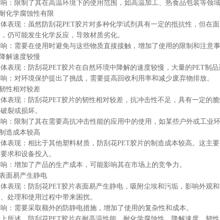
影响：限制了其在高温环境下的使用范围，如高温加工、热食品包装等领
.耐化学腐蚀性有限
具体表现：虽然防刮花PET胶片对多种化学试剂具有一定的抵抗性，但在
时，仍可能发生化学反应，导致材质劣化。
影响：需要在使用时避免与这些物质直接接触，增加了使用的限制和注意
.降解速度较慢
具体表现：防刮花PET胶片在自然环境中降解的速度较慢，大量的PET制
影响：对环境保护提出了挑战，需要提高回收利用率和减少废弃物排放。
.韧性相对较差
具体表现：防刮花PET胶片的韧性相对较差，抗冲击性不足，具有一定的
生破裂或损坏。
影响：限制了其在需要高抗冲击性能的应用中的使用，如某些户外或工业
.制造成本较高
具体表现：相比于其他塑料材质，防刮花PET胶片的制造成本较高。这主
术要求和设备投入。
影响：增加了产品的生产成本，可能影响其在市场上的竞争力。
.表面易产生静电
具体表现：防刮花PET胶片表面易产生静电，吸附尘埃和污垢，影响外观
造、处理和使用过程中带来困扰。
影响：需要采取额外的防静电措施，增加了使用的复杂性和成本。
综上所述，防刮花PET胶片在耐高温性能、耐化学腐蚀性、降解速度、韧