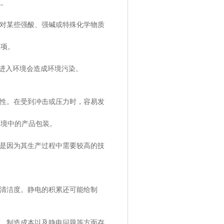
域。
面对某些强酸、强碱或特殊化学物质
事项。
品进入环境会造成环境污染。
脆性。在受到冲击或压力时，容易发
环境中的产品包装。
要是因为其生产过程中需要较高的技
和清洁度。静电的积累还可能给制
性、制造成本以及静电问题等方面存