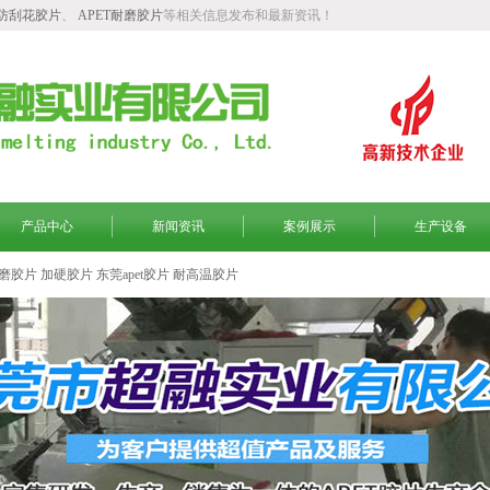
T防刮花胶片
、
APET耐磨胶片
等相关信息发布和最新资讯！
产品中心
新闻资讯
案例展示
生产设备
磨胶片
加硬胶片
东莞apet胶片
耐高温胶片