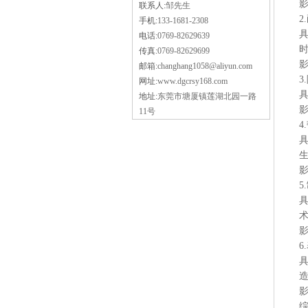
联系人:
邹先生
2
手机:
133-1681-2308
电话:
0769-82629639
传真:
0769-82629699
邮箱:
changhang1058@aliyun.com
3
网址:
www.dgcrsy168.com
地址:
东莞市塘厦镇莲湖北园一路
11号
4
5
6