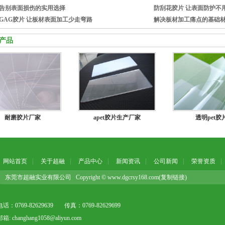
告别表面损伤的实用选择
防刮花胶片 让表面防护不
GAG胶片 让板材表面加工少走弯路
解决板材加工痛点的基础
产品
耐磨胶片厂家
apet胶片生产厂家
透明pet胶
网站首页
关于超融
产品中心
新闻资讯
公司新闻
荣誉资质
东莞市超融实业有限公司 Copyright © www.dgcrsy168.com(
复制链接
)
电话：0769-82629639
传真：0769-82629699
邮箱: changhang1058@aliyun.com