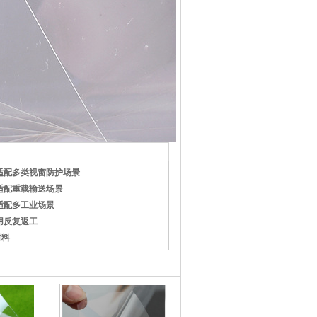
适配多类视窗防护场景
适配重载输送场景
适配多工业场景
用反复返工
材料