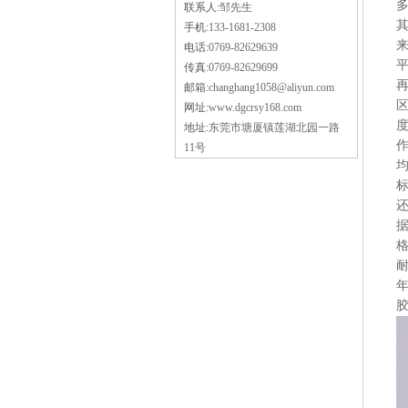
联系人:
邹先生
手机:
133-1681-2308
电话:
0769-82629639
传真:
0769-82629699
邮箱:
changhang1058@aliyun.com
网址:
www.dgcrsy168.com
地址:
东莞市塘厦镇莲湖北园一路
11号