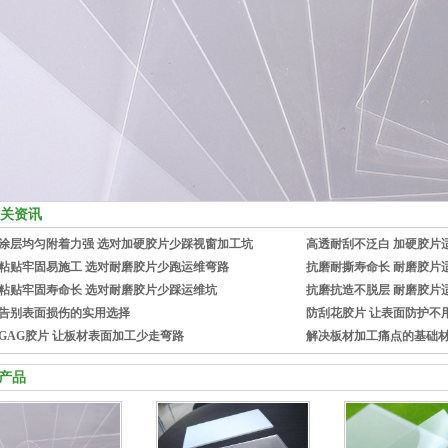
关资讯
涂层均匀附着力强 选对加硬胶片少踩视窗加工坑
高透耐刮不泛白 加硬胶片
粘贴牢固易施工 选对耐磨胶片少跑运维弯路
抗磨耐撕寿命长 耐磨胶片
粘贴牢固寿命长 选对耐磨胶片少踩运维坑
抗磨抗造不脱层 耐磨胶片
告别表面损伤的实用选择
防刮花胶片 让表面防护不
GAG胶片 让板材表面加工少走弯路
解决板材加工痛点的基础
产品