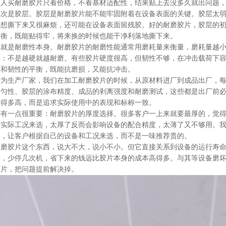
多人买耐磨胶片只看价格，不看基材适配性，结果贴上去没多久就出问题
其次是胶层。胶层是耐磨胶片能不能牢固附着在设备表面的关键。胶层太
来想撕下来又很麻烦，还可能在设备表面留残胶。好的耐磨胶片，胶层的
平衡，既能贴得牢，将来换的时候也能干净利落地撕下来。
再就是耐磨性本身。耐磨胶片的耐磨性能通常用磨耗量来衡量，磨耗量越
区：不是越硬就越耐磨。有些胶片硬度很高，但韧性不够，在冲击载荷下
度和韧性的平衡，既能抗磨损，又能抗冲击。
作为生产厂家，我们在加工耐磨胶片的时候，从原材料进厂到成品出厂，
均匀性、胶层的涂布精度、成品的剥离强度和耐磨测试，这些都是出厂前
标得多高，而是追求实际使用中的表现和标称一致。
还有一点很重要：耐磨胶片的厚度选择。很多客户一上来就要最厚的，觉
据实际工况来选，太厚了反而会影响设备的配合精度，太薄了又不够用。
格，让客户根据自己的设备和工况来选，而不是一味推荐贵的。
耐磨胶片这个东西，说大不大，说小不小。但它直接关系到设备的运行寿
年，少停几次机，省下来的钱远比胶片本身的成本高得多。与其等设备磨
胶片，把问题提前解决掉。