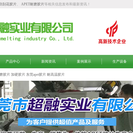
T防刮花胶片
、
APET耐磨胶片
等相关信息发布和最新资讯！
产品中心
新闻资讯
案例展示
生产设备
磨胶片
加硬胶片
东莞apet胶片
耐高温胶片