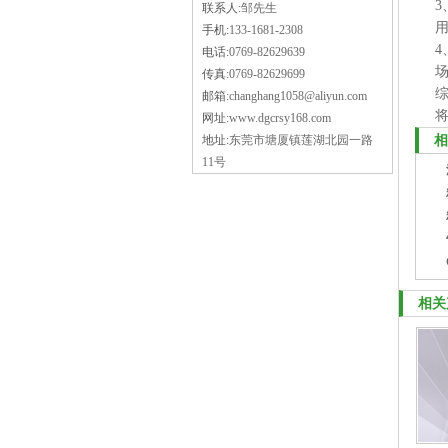
联系人:
邹先生
手机:
133-1681-2308
电话:
0769-82629639
传真:
0769-82629699
邮箱:
changhang1058@aliyun.com
网址:
www.dgcrsy168.com
地址:
东莞市塘厦镇莲湖北园一路
相
11号
相关