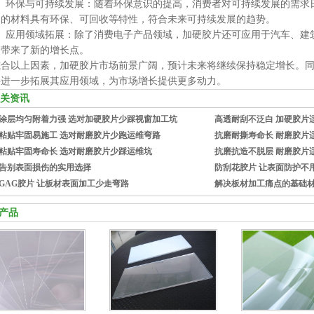
3、环保与可持续发展：随着环保意识的提高，消费者对可持续发展的需求
用的材料具有环保、可回收等特性，符合未来可持续发展的趋势。
4、应用领域拓展：除了消费电子产品领域，加硬胶片还可应用于汽车、建
场带来了新的增长点。
综合以上因素，加硬胶片市场前景广阔，预计未来将继续保持稳定增长。
将进一步拓展其应用领域，为市场增长提供更多动力。
关资讯
涂层均匀附着力强 选对加硬胶片少踩视窗加工坑
高透耐刮不泛白 加硬胶片
粘贴牢固易施工 选对耐磨胶片少跑运维弯路
抗磨耐撕寿命长 耐磨胶片
粘贴牢固寿命长 选对耐磨胶片少踩运维坑
抗磨抗造不脱层 耐磨胶片
告别表面损伤的实用选择
防刮花胶片 让表面防护不
GAG胶片 让板材表面加工少走弯路
解决板材加工痛点的基础
产品