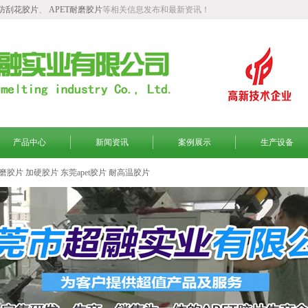
T防刮花胶片
、
APET耐磨胶片
等相关信息发布和最新资讯！
产品中心
新闻资讯
案例展示
生产设备
磨胶片
加硬胶片
东莞apet胶片
耐高温胶片