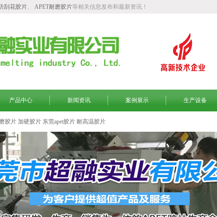
T防刮花胶片
、
APET耐磨胶片
等相关信息发布和最新资讯！
产品中心
新闻资讯
案例展示
生产设备
磨胶片
加硬胶片
东莞apet胶片
耐高温胶片