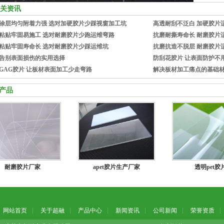
关资讯
涂层均匀附着力强 选对加硬胶片少踩视窗加工坑
高透耐刮不泛白 加硬胶片
粘贴牢固易施工 选对耐磨胶片少跑运维弯路
抗磨耐撕寿命长 耐磨胶片
粘贴牢固寿命长 选对耐磨胶片少踩运维坑
抗磨抗造不脱层 耐磨胶片
告别表面损伤的实用选择
防刮花胶片 让表面防护不
GAG胶片 让板材表面加工少走弯路
解决板材加工痛点的基础
产品
耐磨胶片厂家
apet胶片生产厂家
透明pet胶
网站首页
关于超融
产品中心
新闻资讯
公司新闻
荣誉资质