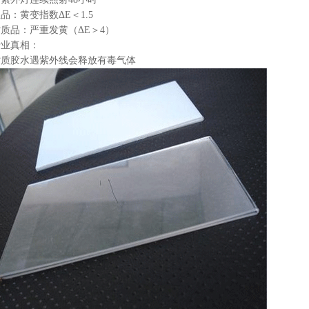
品：黄变指数ΔE＜1.5
质品：严重发黄（ΔE＞4）
行业真相
：
劣质胶水遇紫外线会释放有毒气体