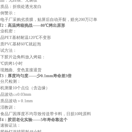
正品：无白痕、无裂纹
劣质品：折痕处透光发白
案例警示
：
某电子厂采购劣质膜，贴屏后自动开裂，赔光200万订单
节2：高温烤箱挑战——80℃烤出原形
行业机密
：
品PET基材耐温120℃不变形
质PVC基材60℃就起泡
测试方法
：
剪下胶片边角料放入烤箱：
0℃烘烤1小时
出现翘曲、变色直接退货
节3：厚度均匀度——少0.1mm寿命差3倍
千分尺检测
：
机测量10个点位（含边缘）
品波动≤±0.03mm
质品波动＞0.1mm
血泪教训
：
某食品厂因厚度不均导致传送带卡料，日损10吨原料
节4：胶层老化实验——5年寿命靠这个
快速验证法
：
紫外灯连续照射48小时