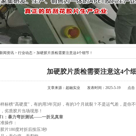
新闻资讯
>
行业动态
>
加硬胶片质检需要注意这4个细节！
加硬胶片质检需要注意这4个
文章来源：超融实业
发表时间：2025-5-19
点击：
同样标榜“高硬度”，有的用3年完好，有的3个月就裂？不是运气差，是你
术，劣质胶片当场现形！
节1：暴力弯折测试——一折见真章
标准操作
：
胶片180度对折后按压3秒