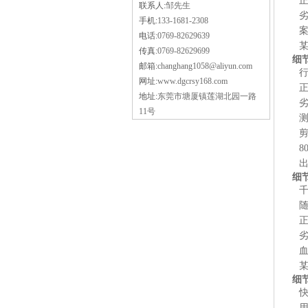
联系人:
邹先生
手机:
133-1681-2308
电话:
0769-82629639
传真:
0769-82629699
细
邮箱:
changhang1058@aliyun.com
网址:
www.dgcrsy168.com
正
地址:
东莞市塘厦镇莲湖北园一路
劣
11号
8
细
随
正
劣
细
用