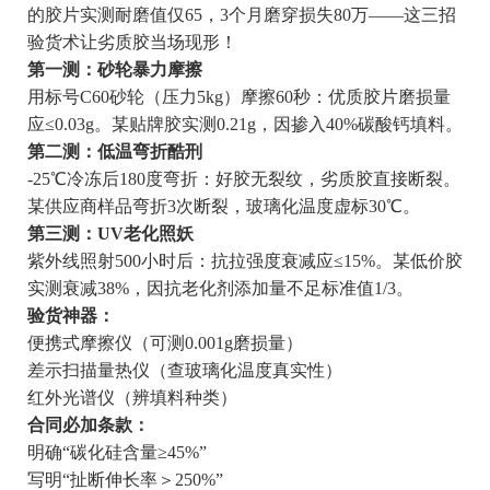
的胶片实测耐磨值仅65，3个月磨穿损失80万——这三招
验货术让劣质胶当场现形！
第一测：砂轮暴力摩擦
用标号C60砂轮（压力5kg）摩擦60秒：优质胶片磨损量
应≤0.03g。某贴牌胶实测0.21g，因掺入40%碳酸钙填料。
第二测：低温弯折酷刑
-25℃冷冻后180度弯折：好胶无裂纹，劣质胶直接断裂。
某供应商样品弯折3次断裂，玻璃化温度虚标30℃。
第三测：UV老化照妖
紫外线照射500小时后：抗拉强度衰减应≤15%。某低价胶
实测衰减38%，因抗老化剂添加量不足标准值1/3。
验货神器：
便携式摩擦仪（可测0.001g磨损量）
差示扫描量热仪（查玻璃化温度真实性）
红外光谱仪（辨填料种类）
合同必加条款：
明确“碳化硅含量≥45%”
写明“扯断伸长率＞250%”