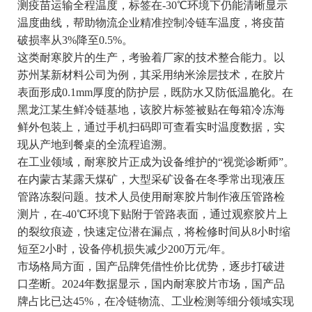
测疫苗运输全程温度，标签在-30℃环境下仍能清晰显示
温度曲线，帮助物流企业精准控制冷链车温度，将疫苗
破损率从3%降至0.5%。
这类耐寒胶片的生产，考验着厂家的技术整合能力。以
苏州某新材料公司为例，其采用纳米涂层技术，在胶片
表面形成0.1mm厚度的防护层，既防水又防低温脆化。在
黑龙江某生鲜冷链基地，该胶片标签被贴在每箱冷冻海
鲜外包装上，通过手机扫码即可查看实时温度数据，实
现从产地到餐桌的全流程追溯。
在工业领域，耐寒胶片正成为设备维护的“视觉诊断师”。
在内蒙古某露天煤矿，大型采矿设备在冬季常出现液压
管路冻裂问题。技术人员使用耐寒胶片制作液压管路检
测片，在-40℃环境下贴附于管路表面，通过观察胶片上
的裂纹痕迹，快速定位潜在漏点，将检修时间从8小时缩
短至2小时，设备停机损失减少200万元/年。
市场格局方面，国产品牌凭借性价比优势，逐步打破进
口垄断。2024年数据显示，国内耐寒胶片市场，国产品
牌占比已达45%，在冷链物流、工业检测等细分领域实现