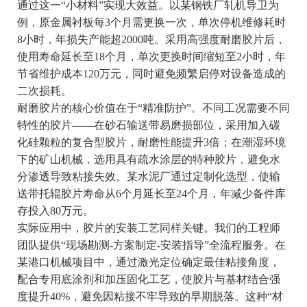
通过这一“小材料”实现大效益。以某钢铁厂轧机导卫为
例，原金属衬板每3个月需更换一次，单次停机维修耗时
8小时，年损失产能超2000吨。采用高强度耐磨胶片后，
使用寿命延长至18个月，单次更换时间缩短至2小时，年
节省维护成本120万元，同时避免频繁启停对设备造成的
二次损耗。
耐磨胶片的核心价值在于“精准防护”。不同工况需要不同
特性的胶片——在砂石输送带易磨损部位，采用加入碳
化硅颗粒的复合型胶片，耐磨性能提升3倍；在潮湿环境
下的矿山机械，选用具有疏水涂层的特种胶片，避免水
分渗透导致粘接失效。某水泥厂通过定制化选型，使输
送带托辊胶片寿命从6个月延长至24个月，年减少备件库
存投入80万元。
实际应用中，胶片的安装工艺同样关键。我们的工程师
团队提供“现场勘测-方案制定-安装指导”全流程服务。在
某港口机械项目中，通过激光定位确定最佳粘接角度，
配合专用底涂剂和加压固化工艺，使胶片与基材结合强
度提升40%，避免因粘接不牢导致的早期脱落。这种“材