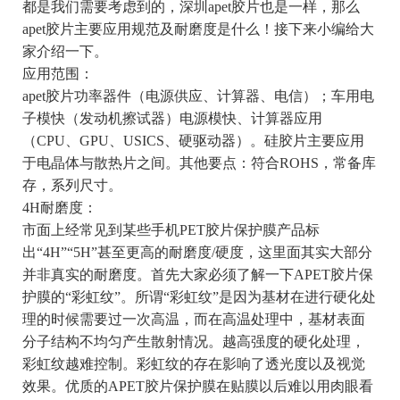
都是我们需要考虑到的，深圳apet胶片也是一样，那么
apet胶片主要应用规范及耐磨度是什么！接下来小编给大
家介绍一下。
应用范围：
apet胶片功率器件（电源供应、计算器、电信）；车用电
子模快（发动机擦试器）电源模快、计算器应用
（CPU、GPU、USICS、硬驱动器）。硅胶片主要应用
于电晶体与散热片之间。其他要点：符合ROHS，常备库
存，系列尺寸。
4H耐磨度：
市面上经常见到某些手机PET胶片保护膜产品标
出“4H”“5H”甚至更高的耐磨度/硬度，这里面其实大部分
并非真实的耐磨度。首先大家必须了解一下APET胶片保
护膜的“彩虹纹”。所谓“彩虹纹”是因为基材在进行硬化处
理的时候需要过一次高温，而在高温处理中，基材表面
分子结构不均匀产生散射情况。越高强度的硬化处理，
彩虹纹越难控制。彩虹纹的存在影响了透光度以及视觉
效果。优质的APET胶片保护膜在贴膜以后难以用肉眼看