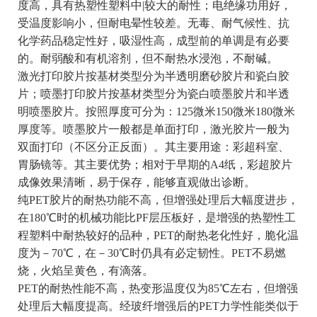
度高，具有热塑性塑料中|较大的耐性；电绝缘功用好，
受温度影响小，但耐电晕性较差。无毒、耐气候性、抗
化学药品稳定性好，吸湿性高，成型前的单调是有必要
的。耐弱酸和有机溶剂，但不耐热水浸泡，不耐碱。
激光打印胶片按基材类型分为半透明磨砂胶片和瓷白胶
片；喷墨打印胶片按基材类型分为瓷白喷墨胶片和半透
明喷墨胶片。按照厚度可分为：125微米150微米180微米
厚度等。喷墨胶片一般都是单面打印，激光胶片一般为
双面打印（不区分正反面）。其主要用途：彩超科室、
胃肠镜等。其主要优势；相对于早期的A4纸，彩超胶片
成像效果清晰，易于保存，能够直观做出诊断。
纯PET胶片的耐热功能不高，但增强处理后大幅度进步，
在180℃时的机械功能比PF层压板好，是增强的热塑性工
程塑料中耐热较好的品种，PET的耐热老化性好，脆化温
度为－70℃，在－30℃时仍具有必定韧性。PET不易燃
烧，火焰呈黄色，有滴落。
PET的耐热性能不高，热变形温度仅为85℃左右，但增强
处理后大幅度提高。经玻纤增强后的PET力学性能类似于