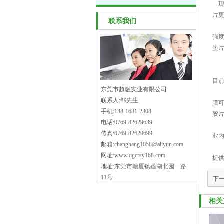
现在
片
联系我们
p
强
垫
现
东
目前
东莞市超融实业有限公司
主要
联系人:
邹先生
膜可
手机:
133-1681-2308
胶片
电话:
0769-82629639
东
传真:
0769-82629699
业
邮箱:
changhang1058@aliyun.com
东
网址:
www.dgcrsy168.com
提
地址:
东莞市塘厦镇莲湖北园一路
11号
下
相关