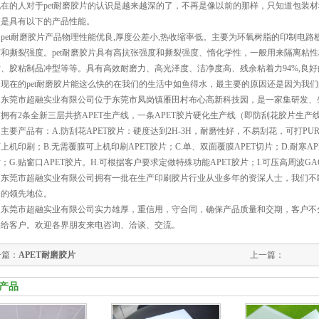
的人对于pet耐磨胶片的认识是越来越深的了，不再是像以前的那样，只知道包装材料
更是具有以下的产品性能。
et耐磨胶片产品物理性能优良,厚度公差小,热收缩率低。主要为环氧树脂的印制电路
度和撕裂强度。pet耐磨胶片具有高抗张强度和撕裂强度、惰化学性，一般用来隔离粘
片、胶粘制品冲型等等。具有高效耐磨力、高光泽度、洁净度高、残余粘着力94%,良
在的pet耐磨胶片能这么快的在我们的生活中如鱼得水，最主要的原因还是因为我们的
莞市超融实业有限公司位于东莞市凤岗镇雁田村布心高新科技园，是一家集研发、生
拥有2条全新三层共挤APET生产线，一条APET胶片硬化生产线（即防刮花胶片生产
产品有：A.防刮花APET胶片：硬度达到2H-3H，耐磨性好，不易刮花，可打P
上机印刷；B.无需覆膜可上机印刷APET胶片；C.单、双面覆膜APET切片；D.耐寒APET
；G.贴窗口APET胶片。H.可根据客户要求定做特殊功能APET胶片；I.可压高周波GA
莞市超融实业有限公司拥有一批在生产印刷胶片行业从业多年的资深人士，我们不断
内的领先地位。
莞市超融实业有限公司实力雄厚，重信用，守合同，确保产品质量和交期，客户不
供给客户。欢迎各界朋友来电咨询、洽谈、交流。
一篇：
APET耐磨胶片
上一篇：
产品