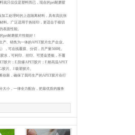
就只仅仅是塑料而已，现在的pet耐磨胶
板加工处理时的上选隔离材料，具有高抗张
性材料。广泛适用于热转印，更适合于模切
好的表面性能。
pet耐磨胶片性能好！
产、销售为一体的APET胶片生产企业。
线），可在线覆膜、分切，月产量500吨。
UR胶水，可柯印、丝印、可烫金烫银，不覆
胶片；E.防爆APET胶片；F.耐高温APET
G胶片。J.吸塑胶片。
创新，确保了我司生产的APET胶片在行
分大小，一律全力配合，把最优质的服务