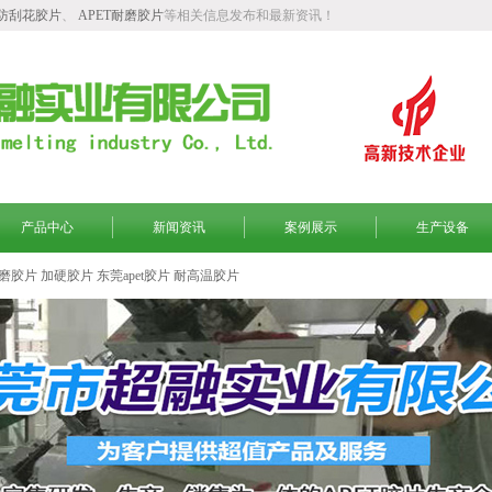
T防刮花胶片
、
APET耐磨胶片
等相关信息发布和最新资讯！
产品中心
新闻资讯
案例展示
生产设备
磨胶片
加硬胶片
东莞apet胶片
耐高温胶片