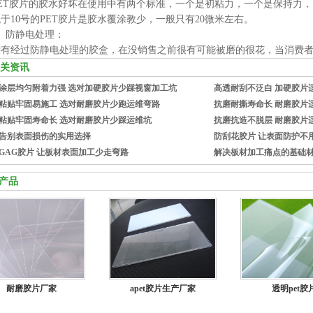
PET胶片的胶水好坏在使用中有两个标准，一个是初粘力，一个是保持力
于10号的PET胶片是胶水覆涂教少，一般只有20微米左右。
3、防静电处理：
没有经过防静电处理的胶盒，在没销售之前很有可能被磨的很花，当消费
关资讯
涂层均匀附着力强 选对加硬胶片少踩视窗加工坑
高透耐刮不泛白 加硬胶片
粘贴牢固易施工 选对耐磨胶片少跑运维弯路
抗磨耐撕寿命长 耐磨胶片
粘贴牢固寿命长 选对耐磨胶片少踩运维坑
抗磨抗造不脱层 耐磨胶片
告别表面损伤的实用选择
防刮花胶片 让表面防护不
GAG胶片 让板材表面加工少走弯路
解决板材加工痛点的基础
产品
耐磨胶片厂家
apet胶片生产厂家
透明pet胶