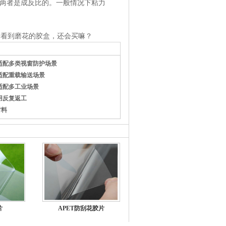
，两者是成反比的。一般情况下粘力
者看到磨花的胶盒，还会买嘛？
适配多类视窗防护场景
适配重载输送场景
适配多工业场景
用反复返工
材料
片
APET防刮花胶片