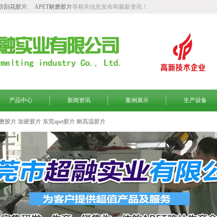
T防刮花胶片
、
APET耐磨胶片
等相关信息发布和最新资讯！
产品中心
新闻资讯
案例展示
生产设备
磨胶片
加硬胶片
东莞apet胶片
耐高温胶片