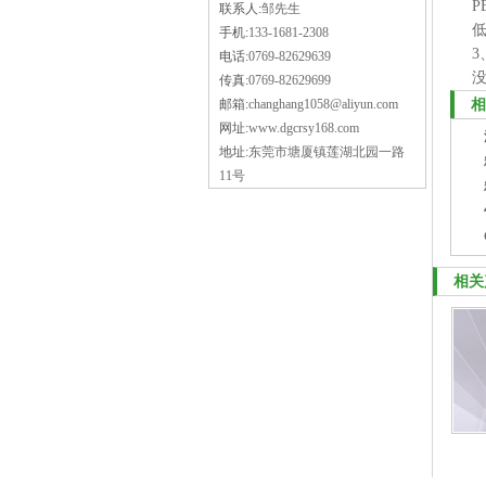
联系人:
邹先生
低
手机:
133-1681-2308
电话:
0769-82629639
传真:
0769-82629699
邮箱:
changhang1058@aliyun.com
相
网址:
www.dgcrsy168.com
地址:
东莞市塘厦镇莲湖北园一路
11号
相关