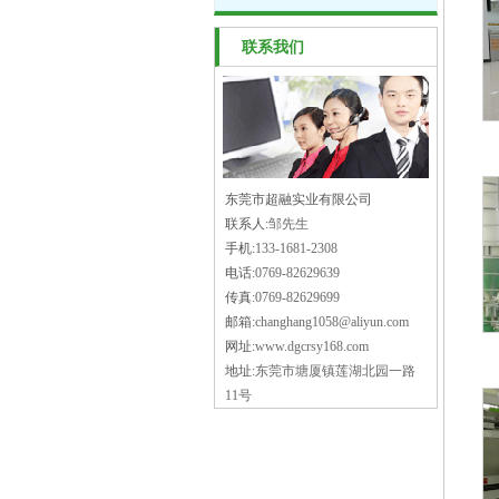
联系我们
东莞市超融实业有限公司
联系人:
邹先生
手机:
133-1681-2308
电话:
0769-82629639
传真:
0769-82629699
邮箱:
changhang1058@aliyun.com
网址:
www.dgcrsy168.com
地址:
东莞市塘厦镇莲湖北园一路
11号