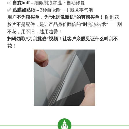
✅
自愈buff
– 细微划痕常温下自动修复
✅
贴膜如贴纸
– 3秒自吸附，手残党零气泡
用户不为膜买单，为“永远像新机”的爽感买单！
防刮花
胶片不是配件，是让产品身价翻倍的“时光冻结术”——刮
不花，用不旧，越用越爱！
扫码领取“刀刮挑战”视频！让客户亲眼见证什么叫刮不
花！