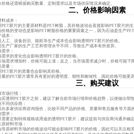
体价格还需根据购买数量、定制需求以及市场供应情况来确定。
二、价格影响因素
材料成本
：
明PET胶片的主要原材料是PET树脂，其价格波动会直接影响PET胶片的
油价格的变动也是影响PET树脂价格的重要因素之一，因为石油是生产PE
产成本
：
括人工、设备折旧、能耗等生产成本也会影响透明PET胶片的价格。
同生产厂家的生产工艺和管理水平不同，导致生产成本有所差异。
场需求
：
场需求的变化也会影响透明PET胶片的价格。
市场需求增加时，价格可能上涨；反之，当市场需求减少时，价格可能下
品质量
：
明PET胶片的质量也会影响其价格。
质量的PET胶片通常具有更好的透明度、韧性和耐候性，因此价格可能更
三、购买建议
解市场行情
：
购买透明PET胶片之前，建议了解当前市场行情和价格趋势，以便做出明
较不同供应商
：
以向多家供应商咨询报价，比较不同产品的价格、质量和售后服务等方面
制需求
：
果需要定制特殊规格或用途的透明PET胶片，建议提前与供应商沟通并确
注原材料市场
：
油等原材料市场的价格波动可能会影响PET胶片的价格，因此可以关注相