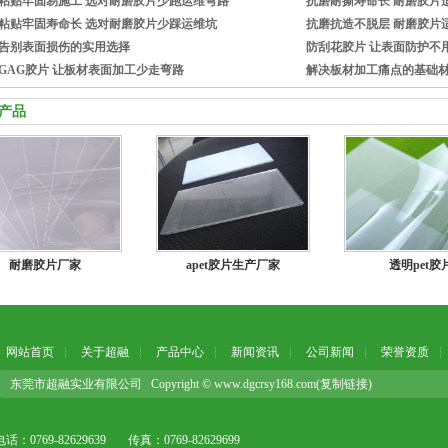
粘贴牢固易施工 选对耐磨胶片少跑运维弯路
抗磨耐撕寿命长 耐磨胶片
粘贴牢固寿命长 选对耐磨胶片少踩运维坑
抗磨抗造不脱层 耐磨胶片
告别表面损伤的实用选择
防刮花胶片 让表面防护不
GAG胶片 让板材表面加工少走弯路
解决板材加工痛点的基础
产品
耐磨胶片厂家
apet胶片生产厂家
透明pet胶
网站首页
关于超融
产品中心
新闻资讯
公司新闻
荣誉资质
东莞市超融实业有限公司 Copyright © www.dgcrsy168.com(
复制链接
)
电话：0769-82629639
传真：0769-82629699