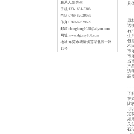
联系人:
邹先生
具
手机:
133-1681-2308
电话:
0769-82629639
原
传真:
0769-82629699
透
邮箱:
changhang1058@aliyun.com
石
网址:
www.dgcrsy168.com
生
包
地址:
东莞市塘厦镇莲湖北园一路
不
11号
市
市
当
产
透
高
了
在
比
可
定
如
关
石