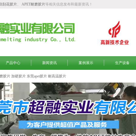
T防刮花胶片
、
APET耐磨胶片
等相关信息发布和最新资讯！
产品中心
新闻资讯
案例展示
生产设备
磨胶片
加硬胶片
东莞apet胶片
耐高温胶片