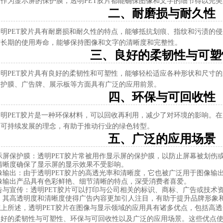
是作为显示屏的保护膜，透明PET胶片都能确保图像和文字的细节得以完
二、耐磨损与耐久性
透明PET胶片具有耐磨损和耐久性的特点，能够抵抗划痕、指纹和污渍的
有长期的使用寿命，能够保持图像和文字的清晰度和完整性。
三、良好的柔韧性与可塑
透明PET胶片具有良好的柔韧性和可塑性，能够轻松适应各种形状和尺寸
保护膜、广告牌、展示板等方面具有广泛的应用前景。
四、环保与可回收性
透明PET胶片是一种环保材料，可以回收再利用，减少了对环境的影响。
合可持续发展的理念，有助于推动行业的绿色转型。
五、广泛的应用场景
示屏保护膜
：透明PET胶片常被用作显示屏的保护膜，以防止屏幕被划伤
清晰度确保了显示屏的显示效果不受影响。
像输出
：由于透明PET胶片的高透光率和清晰度，它也被广泛用于图像输
像输出产品具有色彩鲜艳、细节清晰的特点，深受消费者喜爱。
告与宣传
：透明PET胶片可以打印与公司相关的标识、商标、广告或技术
。其高透明度和清晰度使得广告内容更加引人注目，有助于提升品牌形象
综上所述，透明PET胶片在图像与显示领域的应用具有诸多优点，包括高
良好的柔韧性与可塑性、环保与可回收性以及广泛的应用场景。这些优点使